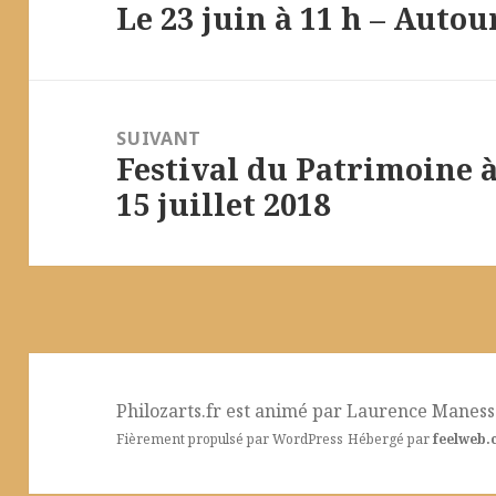
Le 23 juin à 11 h – Autou
l’article
Article
précédent :
SUIVANT
Festival du Patrimoine 
Article
15 juillet 2018
suivant :
Philozarts.fr est animé par
Laurence Manesse
Fièrement propulsé par WordPress
Hébergé par
feelweb