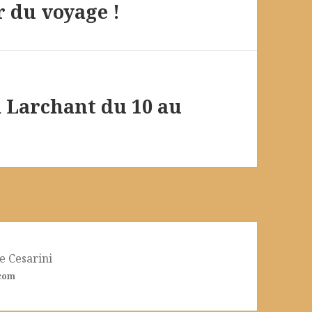
r du voyage !
à Larchant du 10 au
 Cesarini
.com