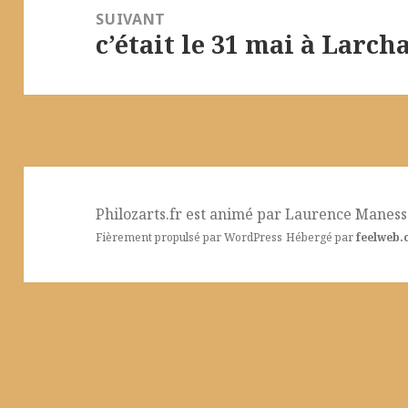
SUIVANT
c’était le 31 mai à Larch
Article
suivant :
Philozarts.fr est animé par
Laurence Manesse
Fièrement propulsé par WordPress
Hébergé par
feelweb