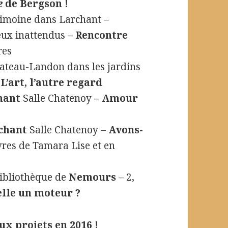
e
de Bergson !
rimoine dans Larchant –
ieux inattendus –
Rencontre
res
ateau-Landon dans les jardins
–
L’art, l’autre regard
hant
Salle Chatenoy
– Amour
chant
Salle Chatenoy –
Avons-
res de Tamara Lise et en
Bibliothèque de
Nemours
– 2,
elle un moteur ?
ux projets en 2016 !