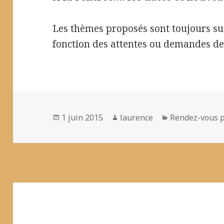
Les thèmes proposés sont toujours sus
fonction des attentes ou demandes des 
Publié
Auteur
Catégories
1 juin 2015
laurence
Rendez-vous p
le