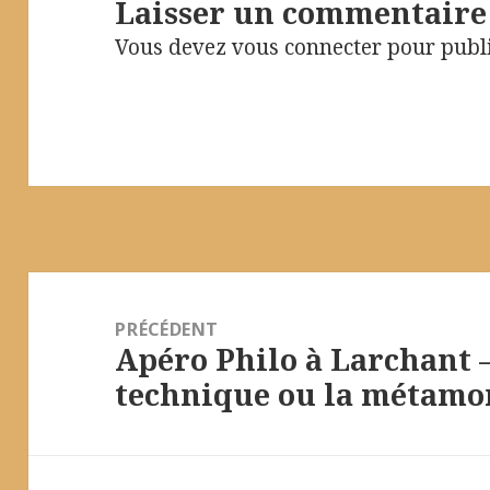
Laisser un commentaire
Vous devez
vous connecter
pour publ
Navigation
de
PRÉCÉDENT
Apéro Philo à Larchant –
l’article
Article
technique ou la métamo
précédent :