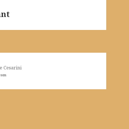
ant
 Cesarini
.com