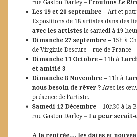
rue Gaston Darley –
Écoutons
Le Rir
Les 19 et 20 septembre
– Art et pat
Expositions de 18 artistes dans des l
avec les artistes
le samedi à 19 heu
Dimanche 27 septembre
– 15h à Ch
de Virginie Descure – rue de France 
Dimanche 11 Octobre
– 11h à
Larc
et amitié 3
Dimanche 8 Novembre
– 11h à L
ar
nous besoin de rêver ?
Avec les œuv
présence de l’artiste.
Samedi 12 Décembre
– 10h30 à la 
rue Gaston Darley –
La peur serait-
A la rentrée…. les dates et nouvea