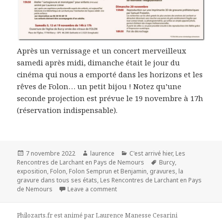
Après un vernissage et un concert merveilleux
samedi après midi, dimanche était le jour du
cinéma qui nous a emporté dans les horizons et les
rêves de Folon… un petit bijou ! Notez qu’une
seconde projection est prévue le 19 novembre à 17h
(réservation indispensable).
Publié
Auteur
Catégories
7 novembre 2022
laurence
C'est arrivé hier
,
Les
le
Mots-
Rencontres de Larchant en Pays de Nemours
Burcy
,
clés
exposition
,
Folon
,
Folon Semprun et Benjamin
,
gravures
,
la
gravure dans tous ses états
,
Les Rencontres de Larchant en Pays
de Nemours
Leave a comment
Philozarts.fr est animé par
Laurence Manesse Cesarini