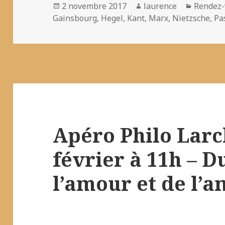
Publié
Auteur
Catégor
2 novembre 2017
laurence
Rendez-
le
Gainsbourg
,
Hegel
,
Kant
,
Marx
,
Nietzsche
,
Pa
Apéro Philo Larc
février à 11h – Du
l’amour et de l’am