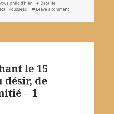
ies
Mots-
vous philo d'hier
Bataille
,
clés
scal
,
Rousseau
Leave a comment
hant le 15
 désir, de
itié – 1