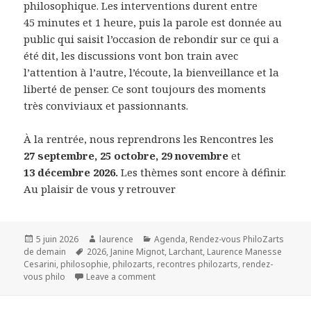
philosophique. Les interventions durent entre
45 minutes et 1 heure, puis la parole est donnée au
public qui saisit l’occasion de rebondir sur ce qui a
été dit, les discussions vont bon train avec
l’attention à l’autre, l’écoute, la bienveillance et la
liberté de penser. Ce sont toujours des moments
très conviviaux et passionnants.
À la rentrée, nous reprendrons les Rencontres les
27 septembre, 25 octobre, 29 novembre
et
13 décembre 2026.
Les thèmes sont encore à définir.
Au plaisir de vous y retrouver
Publié
Auteur
Catégories
5 juin 2026
laurence
Agenda
,
Rendez-vous PhiloZarts
le
Mots-
de demain
2026
,
Janine Mignot
,
Larchant
,
Laurence Manesse
clés
Cesarini
,
philosophie
,
philozarts
,
recontres philozarts
,
rendez-
vous philo
Leave a comment