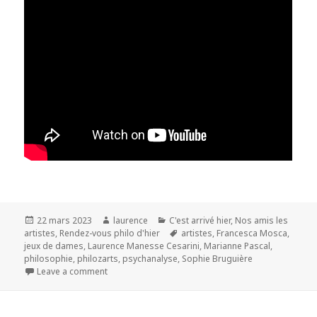
Publié
Auteur
Catégories
22 mars 2023
laurence
C'est arrivé hier
,
Nos amis les
le
Mots-
artistes
,
Rendez-vous philo d'hier
artistes
,
Francesca Mosca
,
clés
jeux de dames
,
Laurence Manesse Cesarini
,
Marianne Pascal
,
philosophie
,
philozarts
,
psychanalyse
,
Sophie Bruguière
Leave a comment