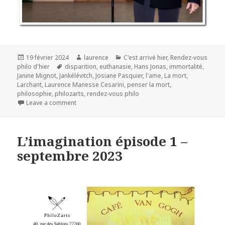
Publié
Auteur
Catégories
19 février 2024
laurence
C'est arrivé hier
,
Rendez-vous
le
Mots-
philo d'hier
disparition
,
euthanasie
,
Hans Jonas
,
immortalité
,
clés
Janine Mignot
,
Jankélévitch
,
Josiane Pasquier
,
l'ame
,
La mort
,
Larchant
,
Laurence Manesse Cesarini
,
penser la mort
,
philosophie
,
philozarts
,
rendez-vous philo
Leave a comment
L’imagination épisode 1 –
septembre 2023