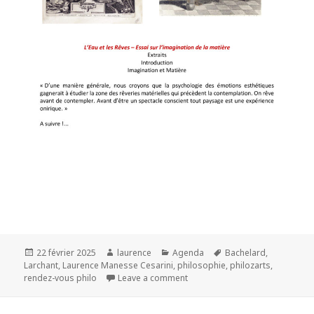
Publié
Auteur
Catégories
Mots-
22 février 2025
laurence
Agenda
Bachelard
,
le
clés
Larchant
,
Laurence Manesse Cesarini
,
philosophie
,
philozarts
,
rendez-vous philo
Leave a comment