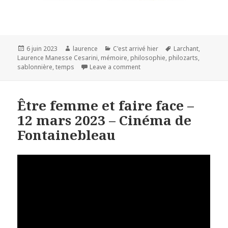
Publié
Auteur
Catégories
Mots-
6 juin 2023
laurence
C'est arrivé hier
Larchant
,
le
clés
Laurence Manesse Cesarini
,
mémoire
,
philosophie
,
philozarts
,
sablonnière
,
temps
Leave a comment
Être femme et faire face –
12 mars 2023 – Cinéma de
Fontainebleau