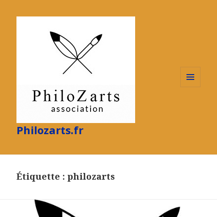
MENU
ET
WIDGETS
Philozarts.fr
Étiquette :
philozarts