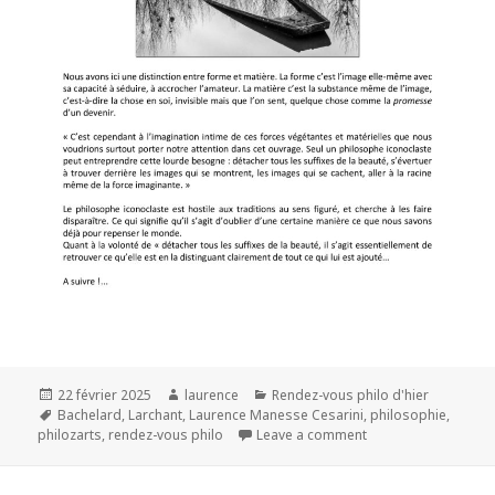
Publié
Auteur
Catégories
22 février 2025
laurence
Rendez-vous philo d'hier
le
Mots-
Bachelard
,
Larchant
,
Laurence Manesse Cesarini
,
philosophie
,
clés
philozarts
,
rendez-vous philo
Leave a comment