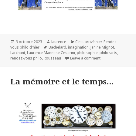
Publié
Auteur
Catégories
9 octobre 2023
laurence
C'est arrivé hier
,
Rendez-
le
Mots-
vous philo d'hier
Bachelard
,
imagination
,
Janine Mignot
,
clés
Larchant
,
Laurence Manesse Cesarini
,
philosophie
,
philozarts
,
rendez-vous philo
,
Rousseau
Leave a comment
La mémoire et le temps…